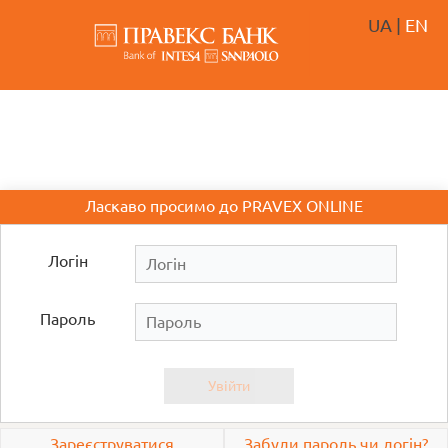
UA
|
EN
Ласкаво просимо до PRAVEX ONLINE
Логін
Пароль
Увійти
Зареєструватися
Забули пароль чи логін?